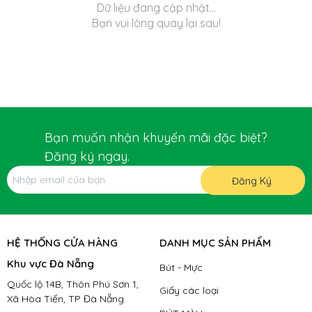
Dữ liệu đang cập nhật...
Bạn vui lòng quay lại sau!
Bạn muốn nhận khuyến mãi đặc biệt?
Đăng ký ngay.
Đăng Ký
HỆ THỐNG CỬA HÀNG
DANH MỤC SẢN PHẨM
Khu vực Đà Nẵng
Bút - Mực
Quốc lộ 14B, Thôn Phú Sơn 1,
Giấy các loại
Xã Hòa Tiến, TP Đà Nẵng