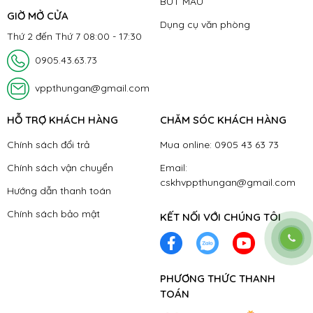
BÚT MÀU
GIỜ MỞ CỬA
Dụng cụ văn phòng
Thứ 2 đến Thứ 7 08:00 - 17:30
0905.43.63.73
vppthungan@gmail.com
HỖ TRỢ KHÁCH HÀNG
CHĂM SÓC KHÁCH HÀNG
Chính sách đổi trả
Mua online: 0905 43 63 73
Chính sách vận chuyển
Email:
cskhvppthungan@gmail.com
Hướng dẫn thanh toán
Chính sách bảo mật
KẾT NỐI VỚI CHÚNG TÔI
PHƯƠNG THỨC THANH
TOÁN