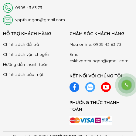
0905.43.63.73
vppthungan@gmail.com
HỖ TRỢ KHÁCH HÀNG
CHĂM SÓC KHÁCH HÀNG
Chính sách đổi trả
Mua online: 0905 43 63 73
Chính sách vận chuyển
Email:
cskhvppthungan@gmail.com
Hướng dẫn thanh toán
Chính sách bảo mật
KẾT NỐI VỚI CHÚNG TÔI
PHƯƠNG THỨC THANH
TOÁN